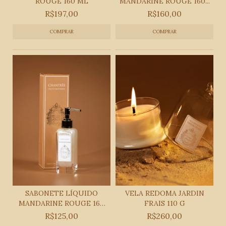
ROUGE 160 ML
MANDARINE ROUGE 160...
R$197,00
R$160,00
SABONETE LÍQUIDO
VELA REDOMA JARDIN
MANDARINE ROUGE 160
FRAIS 110 G
ML
R$125,00
R$260,00