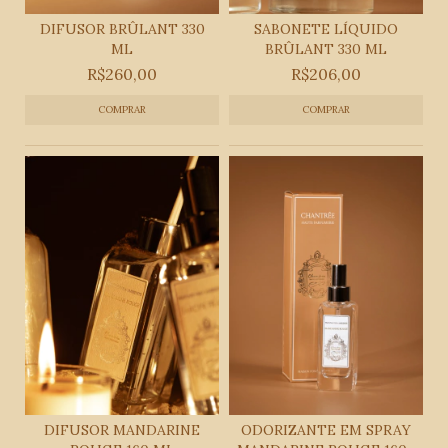
DIFUSOR BRÛLANT 330
SABONETE LÍQUIDO
ML
BRÛLANT 330 ML
R$260,00
R$206,00
DIFUSOR MANDARINE
ODORIZANTE EM SPRAY