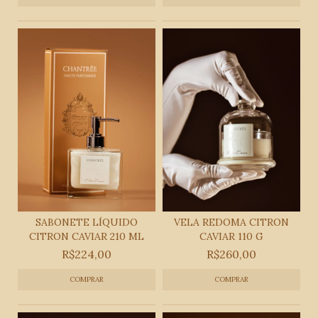
SABONETE LÍQUIDO
VELA REDOMA CITRON
CITRON CAVIAR 210 ML
CAVIAR 110 G
R$224,00
R$260,00