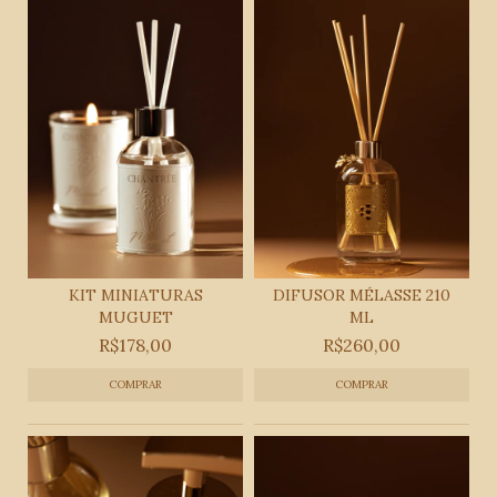
KIT MINIATURAS
DIFUSOR MÉLASSE 210
MUGUET
ML
R$178,00
R$260,00