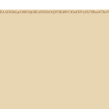
EAADIGbLjrOIBO1jOZCsYIGItOQ3V3E48YClOsfXIVyXU7fBuz673