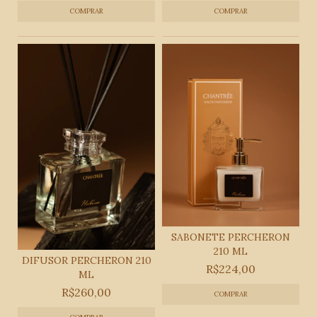
SABONETE PERCHERON
210 ML
DIFUSOR PERCHERON 210
R$224,00
ML
R$260,00