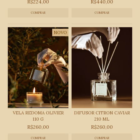
R$224,00
R$440,00
NOVO
VELA REDOMA OLIVIER
DIFUSOR CITRON CAVIAR
110 G
210 ML
R$260,00
R$260,00