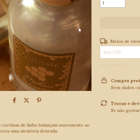
Entregas para o C
Meios de envi
Não sei meu CEP
Compra prot
Seus dados cu
Trocas e dev
Se não gostar
e cortinas de linho balançam suavemente ao
perta uma memória dourada.