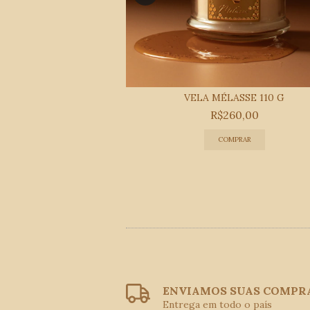
ICO E ESSÊNCIA 10 ML
VELA MÉLASSE 110 G
-...
R$260,00
97,00
MPRAR
ENVIAMOS SUAS COMPR
Entrega em todo o país