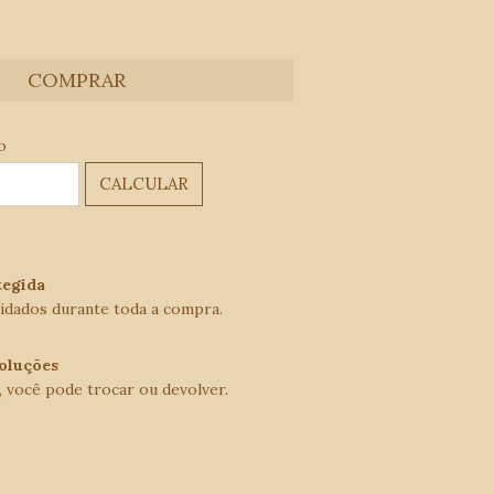
ALTERAR CEP
EP:
o
CALCULAR
egida
idados durante toda a compra.
oluções
, você pode trocar ou devolver.