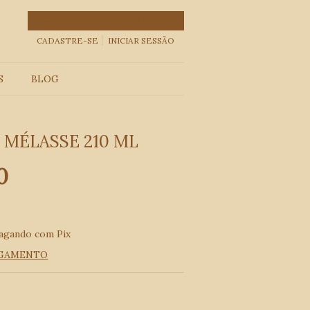
CARRINHO
(
0
)
R$0,00
CADASTRE-SE
INICIAR SESSÃO
S
BLOG
 MÉLASSE 210 ML
0
agando com Pix
AGAMENTO