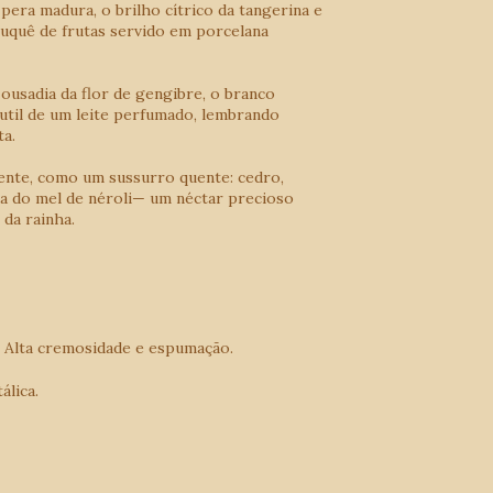
era madura, o brilho cítrico da tangerina e
uquê de frutas servido em porcelana
ousadia da flor de gengibre, o branco
util de um leite perfumado, lembrando
ta.
lvente, como um sussurro quente: cedro,
da do mel de néroli— um néctar precioso
 da rainha.
. Alta cremosidade e espumação.
álica.