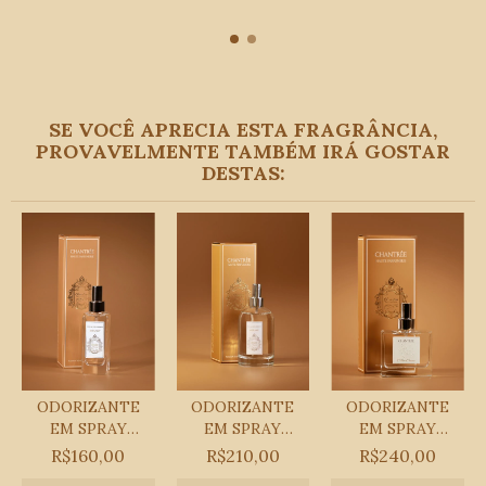
SE VOCÊ APRECIA ESTA FRAGRÂNCIA,
PROVAVELMENTE TAMBÉM IRÁ GOSTAR
DESTAS:
ODORIZANTE
ODORIZANTE
ODORIZANTE
EM SPRAY
EM SPRAY
EM SPRAY
BRÛLANT 160
BRÛLANT 330
CITRON CAVIAR
R$160,00
R$210,00
R$240,00
ML
ML
210 ML