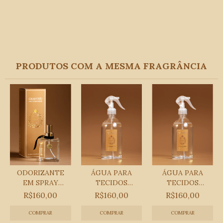
PRODUTOS COM A MESMA FRAGRÂNCIA
ODORIZANTE
ÁGUA PARA
ÁGUA PARA
EM SPRAY
TECIDOS
TECIDOS
250ML - PLUSH
CYPRÈS 500 ML
FEMME 500 ML
R$160,00
R$160,00
R$160,00
PRETO
COMPRAR