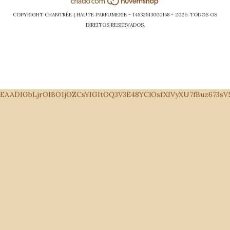
COPYRIGHT CHANTRÊE | HAUTE PARFUMERIE - 14532513000158 - 2026. TODOS OS
DIREITOS RESERVADOS.
EAADIGbLjrOIBO1jOZCsYIGItOQ3V3E48YClOsfXIVyXU7fBuz673