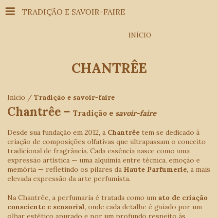
TRADIÇÃO E SAVOIR-FAIRE
INÍCIO
CHANTRÊE
Início
/
Tradição e savoir-faire
Chantrêe –
Tradição e
savoir-faire
Desde sua fundação em 2012, a
Chantrêe
tem se dedicado à
criação de composições olfativas que ultrapassam o conceito
tradicional de fragrância. Cada essência nasce como uma
expressão artística — uma alquimia entre técnica, emoção e
memória — refletindo os pilares da
Haute Parfumerie
, a mais
elevada expressão da arte perfumista.
Na Chantrêe, a perfumaria é tratada como um
ato de criação
consciente e sensorial
, onde cada detalhe é guiado por um
olhar estético apurado e por um profundo respeito às