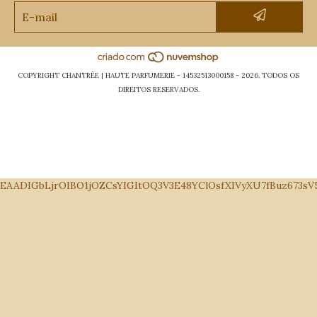
COPYRIGHT CHANTRÊE | HAUTE PARFUMERIE - 14532513000158 - 2026. TODOS OS
DIREITOS RESERVADOS.
EAADIGbLjrOIBO1jOZCsYIGItOQ3V3E48YClOsfXIVyXU7fBuz673