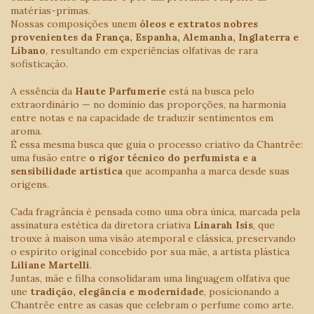
matérias-primas.
Nossas composições unem
óleos e extratos nobres
provenientes da França, Espanha, Alemanha, Inglaterra e
Líbano
, resultando em experiências olfativas de rara
sofisticação.
A essência da
Haute Parfumerie
está na busca pelo
extraordinário — no domínio das proporções, na harmonia
entre notas e na capacidade de traduzir sentimentos em
aroma.
É essa mesma busca que guia o processo criativo da Chantrêe:
uma fusão entre
o rigor técnico do perfumista e a
sensibilidade artística
que acompanha a marca desde suas
origens.
Cada fragrância é pensada como uma obra única, marcada pela
assinatura estética da diretora criativa
Línarah Isis
, que
trouxe à maison uma visão atemporal e clássica, preservando
o espírito original concebido por sua mãe, a artista plástica
Liliane Martelli
.
Juntas, mãe e filha consolidaram uma linguagem olfativa que
une
tradição, elegância e modernidade
, posicionando a
Chantrêe entre as casas que celebram o perfume como arte.