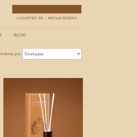
CARRINHO
(
0
)
R$0,00
CADASTRE-SE
INICIAR SESSÃO
S
BLOG
Ordenar por