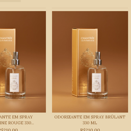
ANTE EM SPRAY
ODORIZANTE EM SPRAY BRÛLANT
NE ROUGE 330...
330 ML
R$210,00
R$210,00