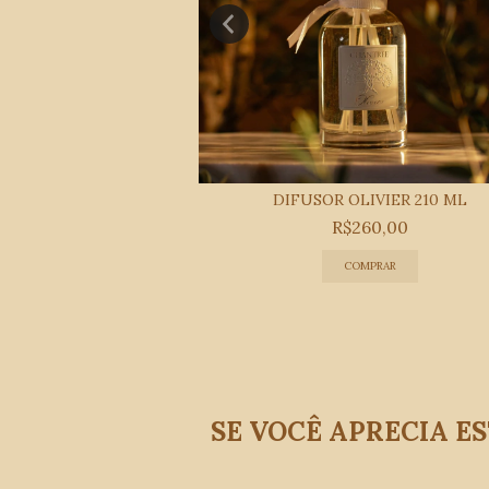
 OLIVIER 330 G
DIFUSOR OLIVIER 210 ML
40,00
R$260,00
SE VOCÊ APRECIA E