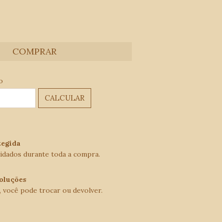
ALTERAR CEP
EP:
o
CALCULAR
egida
idados durante toda a compra.
oluções
, você pode trocar ou devolver.