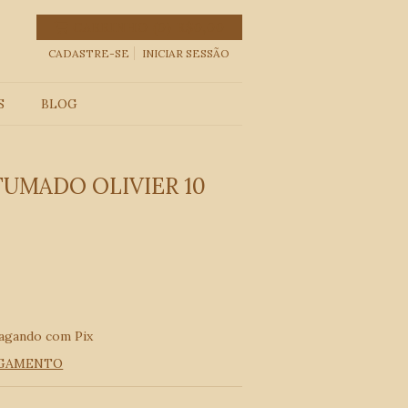
CARRINHO
(
0
)
R$0,00
CADASTRE-SE
INICIAR SESSÃO
S
BLOG
UMADO OLIVIER 10
agando com Pix
AGAMENTO