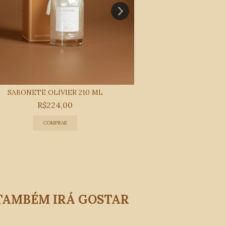
SABONETE OLIVIER 210 ML
VELA OLIVIER TA
R$224,00
R$19
 TAMBÉM IRÁ GOSTAR