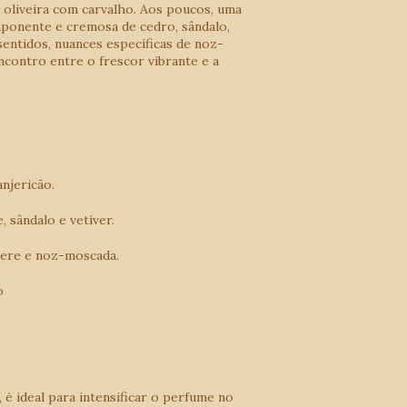
 oliveira com carvalho. Aos poucos, uma
mponente e cremosa de cedro, sândalo,
sentidos, nuances específicas de noz-
contro entre o frescor vibrante e a
anjericão.
, sândalo e vetiver.
hmere e noz-moscada.
o
 é ideal para intensificar o perfume no