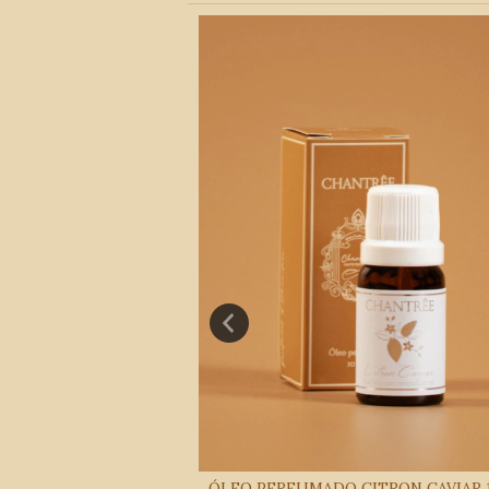
O BRÛLANT 10 ML
ÓLEO PERFUMADO CITRON CAVIAR 