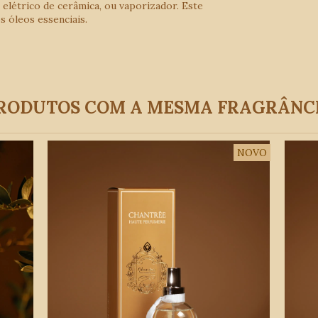
 elétrico de cerâmica, ou vaporizador. Este
s óleos essenciais.
RODUTOS COM A MESMA FRAGRÂNC
NOVO