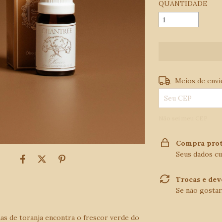
QUANTIDADE
Entregas para o C
Meios de envi
Não sei meu CEP
Compra prot
Seus dados cu
Trocas e dev
Se não gostar
has de toranja encontra o frescor verde do