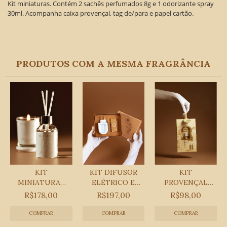
Kit miniaturas. Contém 2 sachês perfumados 8g e 1 odorizante spray
30ml. Acompanha caixa provençal, tag de/para e papel cartão.
PRODUTOS COM A MESMA FRAGRÂNCIA
KIT
KIT DIFUSOR
KIT
MINIATURAS
ELÉTRICO E
PROVENÇAL
MUGUET
ESSÊNCIA 10
CAMPOS DE
R$178,00
R$197,00
R$98,00
ML -...
LAVANDA
COMPRAR