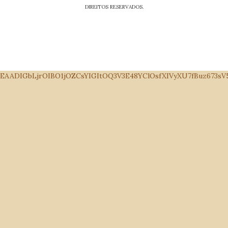
DIREITOS RESERVADOS.
EAADIGbLjrOIBO1jOZCsYIGItOQ3V3E48YClOsfXIVyXU7fBuz673